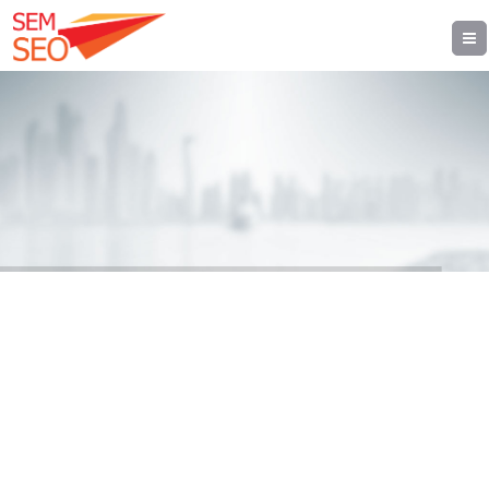
Web Sitenizi Hak Ettiği
Performansa Ulaştıralım!
Ücretsiz Analiz