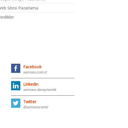
eb Sitesi Pazarlama
enilikler
Facebook
semseo.com.tr
Linkedin
semseo-danışmanlık
Twitter
@semseocomtr