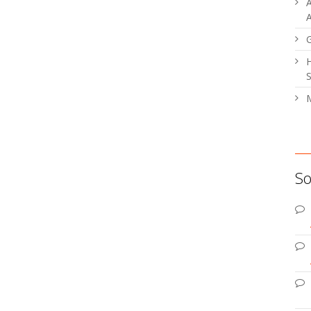
A
A
H
S
M
So