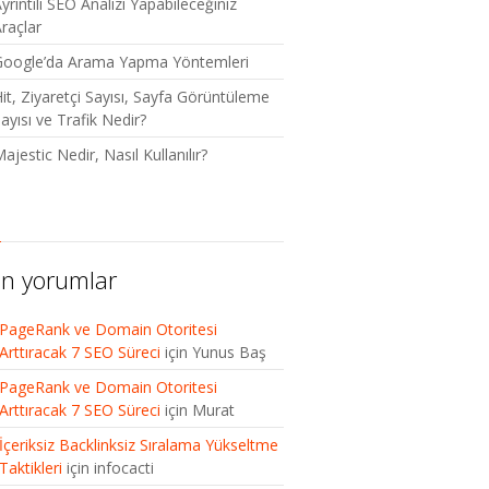
yrıntılı SEO Analizi Yapabileceğiniz
raçlar
Google’da Arama Yapma Yöntemleri
it, Ziyaretçi Sayısı, Sayfa Görüntüleme
ayısı ve Trafik Nedir?
ajestic Nedir, Nasıl Kullanılır?
n yorumlar
PageRank ve Domain Otoritesi
Arttıracak 7 SEO Süreci
için
Yunus Baş
PageRank ve Domain Otoritesi
Arttıracak 7 SEO Süreci
için
Murat
İçeriksiz Backlinksiz Sıralama Yükseltme
Taktikleri
için
infocacti