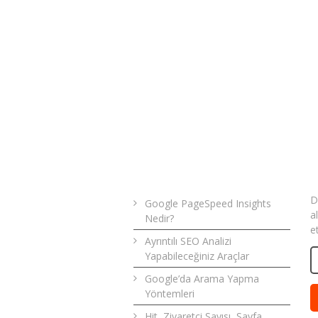
Son Yazılar
B
D
Google PageSpeed Insights
a
Nedir?
e
Ayrıntılı SEO Analizi
Yapabileceğiniz Araçlar
Google’da Arama Yapma
Yöntemleri
Hit, Ziyaretçi Sayısı, Sayfa