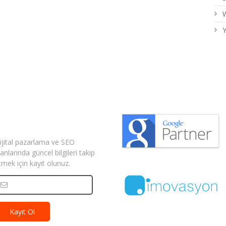
W
Y
izden Haberler
ijital pazarlama ve SEO
lanlarında güncel bilgileri takip
tmek için kayıt olunuz.