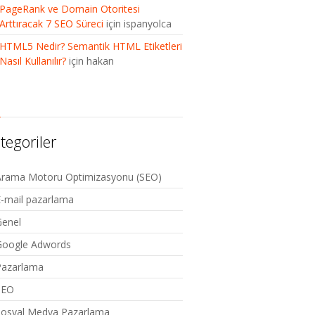
PageRank ve Domain Otoritesi
Arttıracak 7 SEO Süreci
için
ispanyolca
HTML5 Nedir? Semantik HTML Etiketleri
Nasıl Kullanılır?
için
hakan
tegoriler
Arama Motoru Optimizasyonu (SEO)
-mail pazarlama
Genel
Google Adwords
Pazarlama
SEO
Sosyal Medya Pazarlama