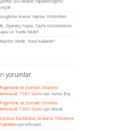
yrıntılı SEO Analizi Yapabileceğiniz
raçlar
Google’da Arama Yapma Yöntemleri
it, Ziyaretçi Sayısı, Sayfa Görüntüleme
ayısı ve Trafik Nedir?
ajestic Nedir, Nasıl Kullanılır?
n yorumlar
PageRank ve Domain Otoritesi
Arttıracak 7 SEO Süreci
için
Yunus Baş
PageRank ve Domain Otoritesi
Arttıracak 7 SEO Süreci
için
Murat
İçeriksiz Backlinksiz Sıralama Yükseltme
Taktikleri
için
infocacti