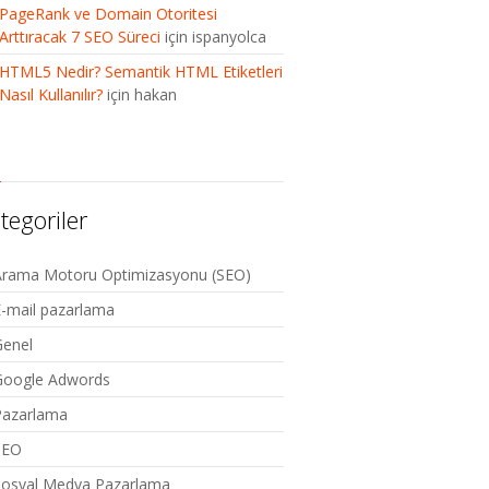
PageRank ve Domain Otoritesi
Arttıracak 7 SEO Süreci
için
ispanyolca
HTML5 Nedir? Semantik HTML Etiketleri
Nasıl Kullanılır?
için
hakan
tegoriler
Arama Motoru Optimizasyonu (SEO)
-mail pazarlama
Genel
Google Adwords
Pazarlama
SEO
Sosyal Medya Pazarlama