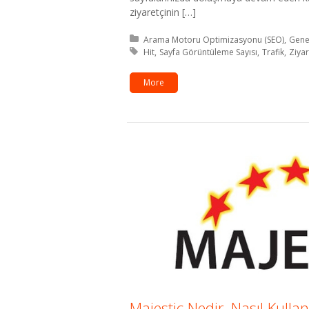
ziyaretçinin […]
Kategori:
Arama Motoru Optimizasyonu (SEO)
Gene
Etiket:
Hit
Sayfa Görüntüleme Sayısı
Trafik
Ziyar
More
Majestic Nedir, Nasıl Kullanı