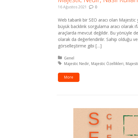
16 Ağustos 2021
0
Web tabanlı bir SEO aracı olan Majestic 
büyük backlink sorgulama aracı olarak ifad
araçlarda mevcut değildir. Bu yönüyle de
olarak da değerlendirilir. Sahip olduğu v
görselleştirme gibi […]
Kategori:
Genel
Etiket:
Majestic Nedir
Majestic Özellikleri
Majest
More