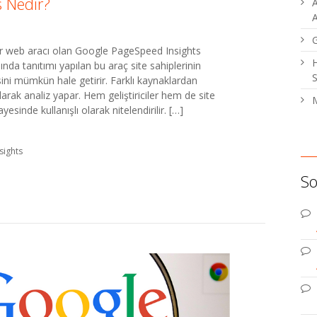
 Nedir?
A
A
r web aracı olan Google PageSpeed Insights
H
lında tanıtımı yapılan bu araç site sahiplerinin
S
sini mümkün hale getirir. Farklı kaynaklardan
larak analiz yapar. Hem geliştiriciler hem de site
M
esinde kullanışlı olarak nitelendirilir. […]
sights
So