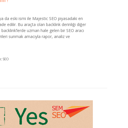
ya da eski ismi ile Majestic SEO piyasadaki en
e edilir. Bu araçta olan backlink derinliği diğer
 backlink’lerde uzman hale gelen bir SEO aracı
erileri sunmak amacıyla rapor, analiz ve
ic SEO