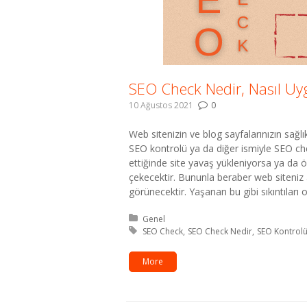
SEO Check Nedir, Nasıl Uy
10 Ağustos 2021
0
Web sitenizin ve blog sayfalarınızın sağlı
SEO kontrolü ya da diğer ismiyle SEO check
ettiğinde site yavaş yükleniyorsa ya da
çekecektir. Bununla beraber web siteniz
görünecektir. Yaşanan bu gibi sıkıntıları
Kategori:
Genel
Etiket:
SEO Check
SEO Check Nedir
SEO Kontrol
More