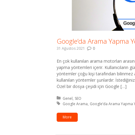
Google’da Arama Yapma Y
31 Ağustos 2021
0
En çok kullanılan arama motorları arasın
yapma yöntemleri içerir. Kullanıcıların g
yöntemler çoğu kişi tarafından bilinmez
kullanılan yöntemler şunlardır: İstedi
Özel bir dosya çeşidi için Google […]
Kategori:
Genel
SEO
Etiket:
Google Arama
Google’da Arama Yapma Y
More