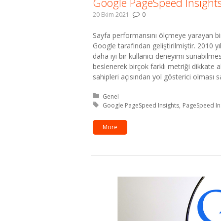
Google PageSpeed Insights
20 Ekim 2021
0
Sayfa performansını ölçmeye yarayan bi
Google tarafından geliştirilmiştir. 2010 yı
daha iyi bir kullanıcı deneyimi sunabilme
beslenerek birçok farklı metriği dikkate a
sahipleri açısından yol gösterici olması say
Kategori:
Genel
Etiket:
Google PageSpeed Insights
PageSpeed In
More