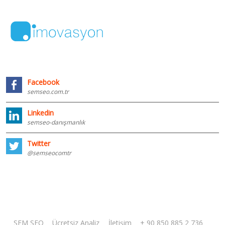
Facebook
semseo.com.tr
Linkedin
semseo-danışmanlık
Twitter
@semseocomtr
SEM SEO
Ücretsiz Analiz
İletişim
+ 90 850 885 2 736