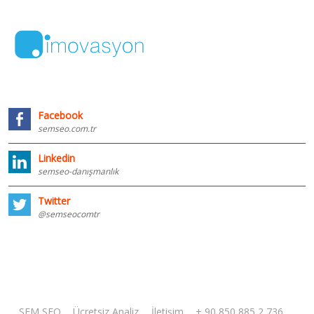
Facebook
semseo.com.tr
Linkedin
semseo-danışmanlık
Twitter
@semseocomtr
SEM SEO
Ücretsiz Analiz
İletişim
+ 90 850 885 2 736