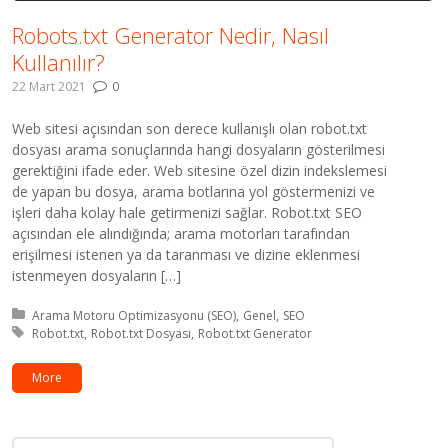
Robots.txt Generator Nedir, Nasıl
Kullanılır?
22 Mart 2021
0
Web sitesi açısından son derece kullanışlı olan robot.txt
dosyası arama sonuçlarında hangi dosyaların gösterilmesi
gerektiğini ifade eder. Web sitesine özel dizin indekslemesi
de yapan bu dosya, arama botlarına yol göstermenizi ve
işleri daha kolay hale getirmenizi sağlar. Robot.txt SEO
açısından ele alındığında; arama motorları tarafından
erişilmesi istenen ya da taranması ve dizine eklenmesi
istenmeyen dosyaların […]
Kategori:
Arama Motoru Optimizasyonu (SEO)
Genel
SEO
Etiket:
Robot.txt
Robot.txt Dosyası
Robot.txt Generator
More