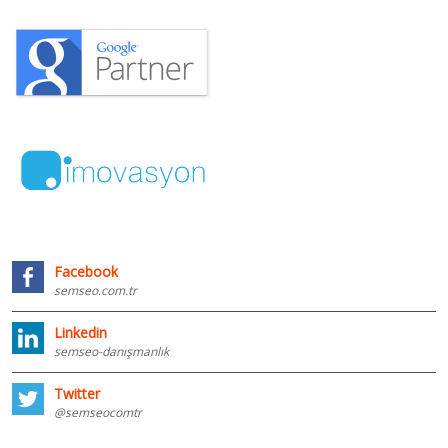
Facebook
semseo.com.tr
Linkedin
semseo-danışmanlık
Twitter
@semseocomtr