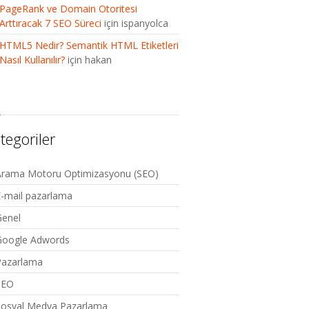
PageRank ve Domain Otoritesi
Arttıracak 7 SEO Süreci
için
ispanyolca
HTML5 Nedir? Semantik HTML Etiketleri
Nasıl Kullanılır?
için
hakan
tegoriler
Arama Motoru Optimizasyonu (SEO)
-mail pazarlama
Genel
Google Adwords
Pazarlama
SEO
Sosyal Medya Pazarlama