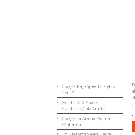
Son Yazılar
B
D
Google PageSpeed Insights
a
Nedir?
e
Ayrıntılı SEO Analizi
Yapabileceğiniz Araçlar
Google’da Arama Yapma
Yöntemleri
Hit, Ziyaretçi Sayısı, Sayfa