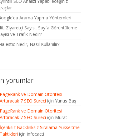
yrıntılı SEO Analizi Yapabileceğiniz
raçlar
Google’da Arama Yapma Yöntemleri
it, Ziyaretçi Sayısı, Sayfa Görüntüleme
ayısı ve Trafik Nedir?
ajestic Nedir, Nasıl Kullanılır?
n yorumlar
PageRank ve Domain Otoritesi
Arttıracak 7 SEO Süreci
için
Yunus Baş
PageRank ve Domain Otoritesi
Arttıracak 7 SEO Süreci
için
Murat
İçeriksiz Backlinksiz Sıralama Yükseltme
Taktikleri
için
infocacti