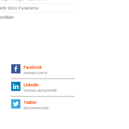
eb Sitesi Pazarlama
enilikler
Facebook
semseo.com.tr
Linkedin
semseo-danışmanlık
Twitter
@semseocomtr