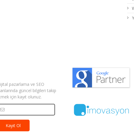
W
Y
izden Haberler
ijital pazarlama ve SEO
lanlarında güncel bilgileri takip
tmek için kayıt olunuz.