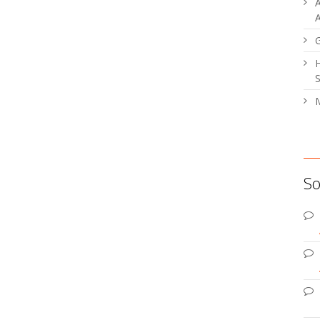
A
A
H
S
M
So