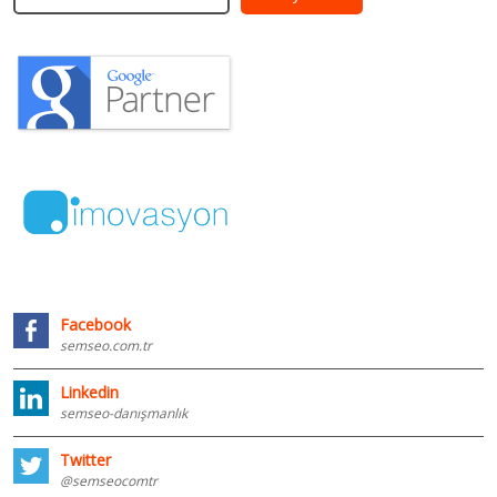
Facebook
semseo.com.tr
Linkedin
semseo-danışmanlık
Twitter
@semseocomtr