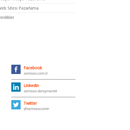
eb Sitesi Pazarlama
enilikler
Facebook
semseo.com.tr
Linkedin
semseo-danışmanlık
Twitter
@semseocomtr