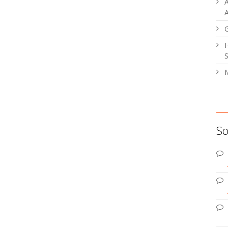
A
A
H
S
M
So