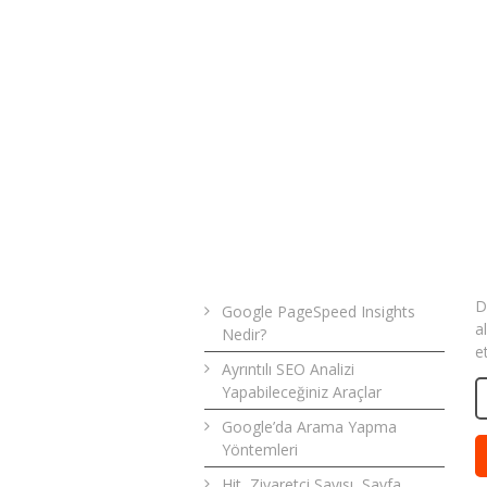
Son Yazılar
B
D
Google PageSpeed Insights
a
Nedir?
e
Ayrıntılı SEO Analizi
Yapabileceğiniz Araçlar
Google’da Arama Yapma
Yöntemleri
Hit, Ziyaretçi Sayısı, Sayfa