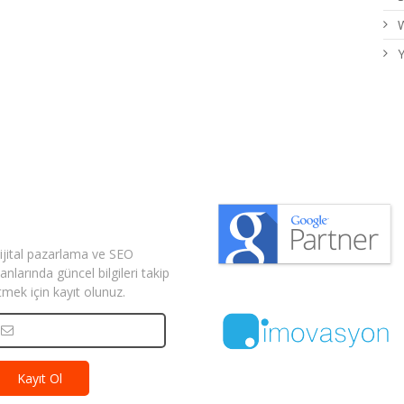
W
Y
izden Haberler
ijital pazarlama ve SEO
lanlarında güncel bilgileri takip
tmek için kayıt olunuz.