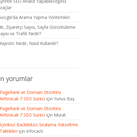
yrıntılı SEO Analizi Yapabileceğiniz
raçlar
Google’da Arama Yapma Yöntemleri
it, Ziyaretçi Sayısı, Sayfa Görüntüleme
ayısı ve Trafik Nedir?
ajestic Nedir, Nasıl Kullanılır?
n yorumlar
PageRank ve Domain Otoritesi
Arttıracak 7 SEO Süreci
için
Yunus Baş
PageRank ve Domain Otoritesi
Arttıracak 7 SEO Süreci
için
Murat
İçeriksiz Backlinksiz Sıralama Yükseltme
Taktikleri
için
infocacti