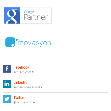
Facebook
semseo.com.tr
Linkedin
semseo-danışmanlık
Twitter
@semseocomtr