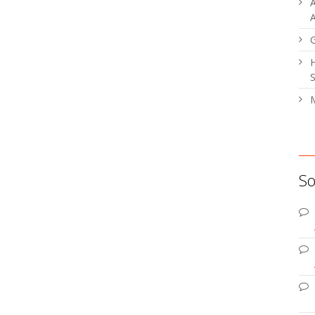
A
A
H
S
M
So