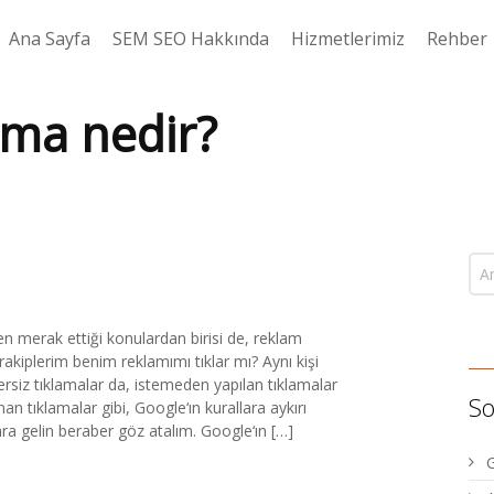
Ana Sayfa
SEM SEO Hakkında
Hizmetlerimiz
Rehber
ama nedir?
n merak ettiği konulardan birisi de, reklam
 rakiplerim benim reklamımı tıklar mı? Aynı kişi
ersiz tıklamalar da, istemeden yapılan tıklamalar
So
n tıklamalar gibi, Google‘ın kurallara aykırı
lara gelin beraber göz atalım. Google‘ın […]
G