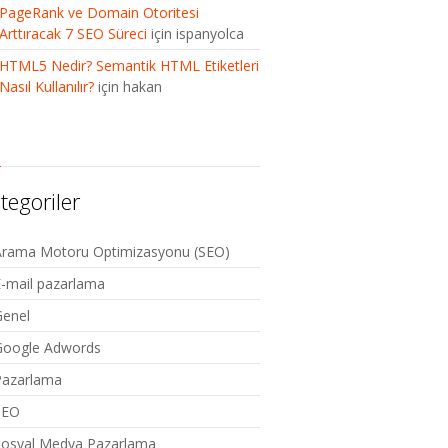
PageRank ve Domain Otoritesi
Arttıracak 7 SEO Süreci
için
ispanyolca
HTML5 Nedir? Semantik HTML Etiketleri
Nasıl Kullanılır?
için
hakan
tegoriler
Arama Motoru Optimizasyonu (SEO)
-mail pazarlama
Genel
Google Adwords
Pazarlama
SEO
Sosyal Medya Pazarlama