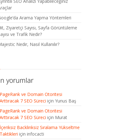
yrıntılı SEO Analizi Yapabileceğiniz
raçlar
Google’da Arama Yapma Yöntemleri
it, Ziyaretçi Sayısı, Sayfa Görüntüleme
ayısı ve Trafik Nedir?
ajestic Nedir, Nasıl Kullanılır?
n yorumlar
PageRank ve Domain Otoritesi
Arttıracak 7 SEO Süreci
için
Yunus Baş
PageRank ve Domain Otoritesi
Arttıracak 7 SEO Süreci
için
Murat
İçeriksiz Backlinksiz Sıralama Yükseltme
Taktikleri
için
infocacti