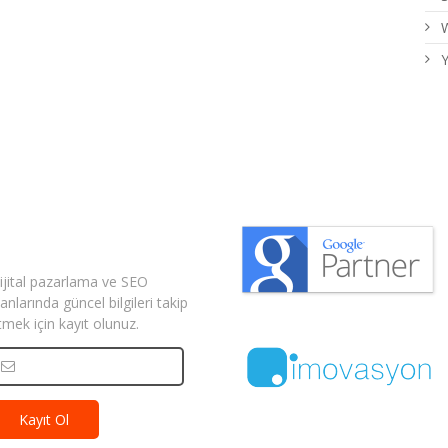
W
Y
izden Haberler
ijital pazarlama ve SEO
lanlarında güncel bilgileri takip
tmek için kayıt olunuz.