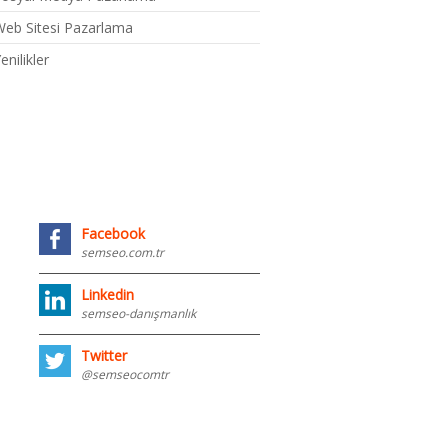
eb Sitesi Pazarlama
enilikler
Facebook
semseo.com.tr
Linkedin
semseo-danışmanlık
Twitter
@semseocomtr