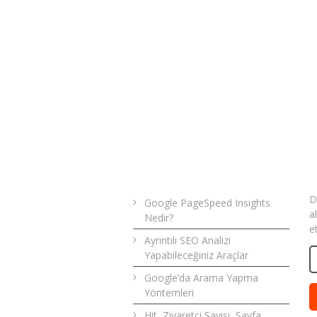
Son Yazılar
B
D
Google PageSpeed Insights
a
Nedir?
e
Ayrıntılı SEO Analizi
Yapabileceğiniz Araçlar
Google’da Arama Yapma
Yöntemleri
Hit, Ziyaretçi Sayısı, Sayfa