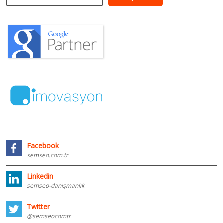
Facebook
semseo.com.tr
Linkedin
semseo-danışmanlık
Twitter
@semseocomtr