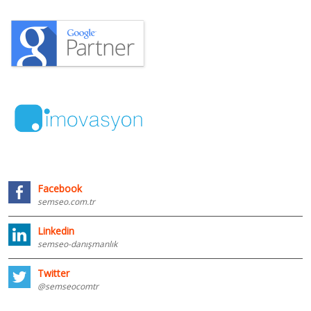
Facebook
semseo.com.tr
Linkedin
semseo-danışmanlık
Twitter
@semseocomtr