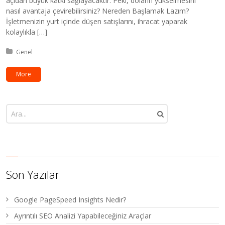
açıdan büyük katkı sağlayacaktır. Peki, doların yükselmesini
nasıl avantaja çevirebilirsiniz? Nereden Başlamak Lazım?
İşletmenizin yurt içinde düşen satışlarını, ihracat yaparak
kolaylıkla […]
Kategori:
Genel
More
Son Yazılar
Google PageSpeed Insights Nedir?
Ayrıntılı SEO Analizi Yapabileceğiniz Araçlar