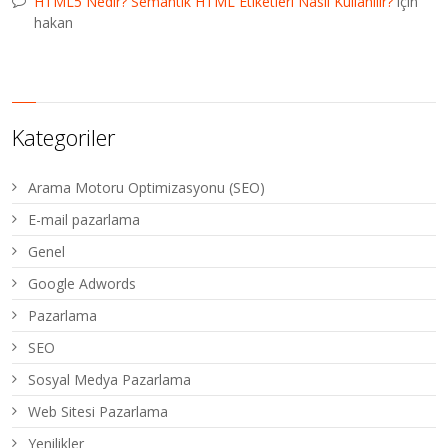
HTML5 Nedir? Semantik HTML Etiketleri Nasıl Kullanılır?
için
hakan
Kategoriler
Arama Motoru Optimizasyonu (SEO)
E-mail pazarlama
Genel
Google Adwords
Pazarlama
SEO
Sosyal Medya Pazarlama
Web Sitesi Pazarlama
Yenilikler