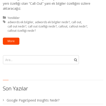
yeni özelliği olan “Call-Out” yani ek bilgiler özelliğini sizlere
aktaracağız.
Kategori:
Yenilikler
Etiket:
adwords ek bilgiler
adwords ek bilgiler nedir?
call out
call out nedir?
call out özelliği nedir?
callout
callout nedir?
callout özelliği nedir?
More
Son Yazılar
Google PageSpeed Insights Nedir?