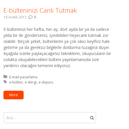
E-bülteninizi Canlı Tutmak
18 Aralık 2013
0
E-bülteninizi her hafta, her ay, dört ayda bir ya da sadece
yılda bir de gönderseniz, içindekileri heyecanlı tutmak zor
olabilir. Birçok şirket, bültenlerini ya çok sıkıcı keyifsiz hale
getirme ya da gereksiz bilgilerle doldurma tuzağına düşer.
Aşağıda sizinle paylaşacağımız tekniklerin, okuyucuların bir
solukta okuyabilecekleri bülteni yayınlamanızda size
yardımcı olacağını temenni ediyoruz.
Kategori:
E-mail pazarlama
Etiket:
e-bülten
e-dergi
e-duyuru
More