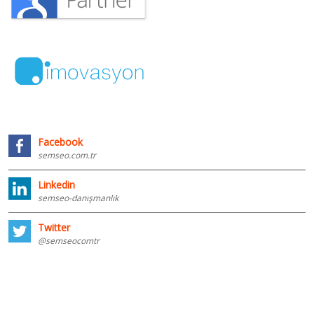
Facebook
semseo.com.tr
Linkedin
semseo-danışmanlık
Twitter
@semseocomtr