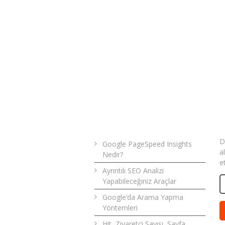
Son Yazılar
B
D
Google PageSpeed Insights
a
Nedir?
e
Ayrıntılı SEO Analizi
Yapabileceğiniz Araçlar
Google’da Arama Yapma
Yöntemleri
Hit, Ziyaretçi Sayısı, Sayfa