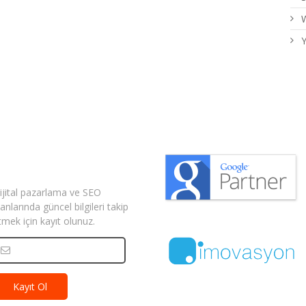
W
Y
izden Haberler
ijital pazarlama ve SEO
lanlarında güncel bilgileri takip
tmek için kayıt olunuz.