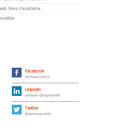
eb Sitesi Pazarlama
enilikler
Facebook
semseo.com.tr
Linkedin
semseo-danışmanlık
Twitter
@semseocomtr