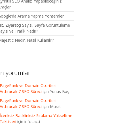
yrıntılı SEO Analizi Yapabileceğiniz
raçlar
Google’da Arama Yapma Yöntemleri
it, Ziyaretçi Sayısı, Sayfa Görüntüleme
ayısı ve Trafik Nedir?
ajestic Nedir, Nasıl Kullanılır?
n yorumlar
PageRank ve Domain Otoritesi
Arttıracak 7 SEO Süreci
için
Yunus Baş
PageRank ve Domain Otoritesi
Arttıracak 7 SEO Süreci
için
Murat
İçeriksiz Backlinksiz Sıralama Yükseltme
Taktikleri
için
infocacti