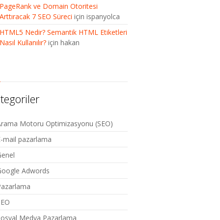
PageRank ve Domain Otoritesi
Arttıracak 7 SEO Süreci
için
ispanyolca
HTML5 Nedir? Semantik HTML Etiketleri
Nasıl Kullanılır?
için
hakan
tegoriler
Arama Motoru Optimizasyonu (SEO)
-mail pazarlama
Genel
Google Adwords
Pazarlama
SEO
Sosyal Medya Pazarlama