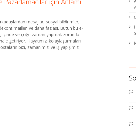
 Pazarlamacılar için Anlamı
A
A
Arkadaşlardan mesajlar, sosyal bildirimler,
H
, dekont mailleri ve daha fazlası. Bütün bu e-
S
arış içinde ve çoğu zaman yapmak zorunda
le getiriyor. Hayatımızı kolaylaştırmaları
M
staların bizi, zamanımızı ve iş yapışımızı
So