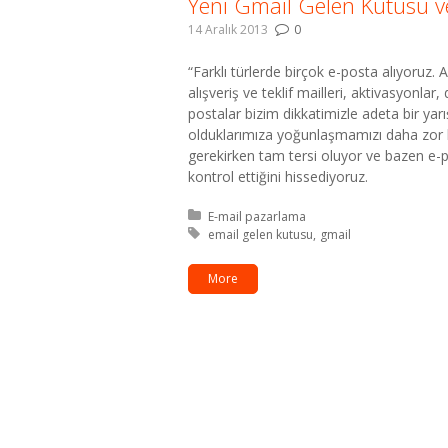
Yeni Gmail Gelen Kutusu ve
14 Aralık 2013
0
“Farklı türlerde birçok e-posta alıyoruz. 
alışveriş ve teklif mailleri, aktivasyonlar
postalar bizim dikkatimizle adeta bir y
olduklarımıza yoğunlaşmamızı daha zor ha
gerekirken tam tersi oluyor ve bazen e-po
kontrol ettiğini hissediyoruz.
Kategori:
E-mail pazarlama
Etiket:
email gelen kutusu
gmail
More