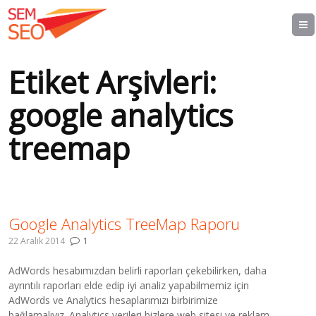
Etiket Arşivleri:
google analytics
treemap
Google Analytics TreeMap Raporu
22 Aralık 2014
1
AdWords hesabımızdan belirli raporları çekebilirken, daha
ayrıntılı raporları elde edip iyi analiz yapabilmemiz için
AdWords ve Analytics hesaplarımızı birbirimize
bağlamalıyız. Analytics verileri bizlere web sitesi ve reklam