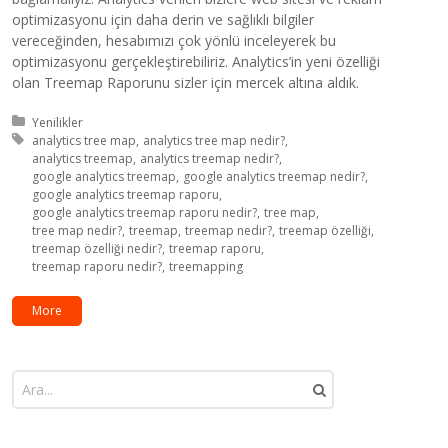
optimizasyonu için daha derin ve sağlıklı bilgiler
vereceğinden, hesabımızı çok yönlü inceleyerek bu
optimizasyonu gerçekleştirebiliriz. Analytics’in yeni özelliği
olan Treemap Raporunu sizler için mercek altına aldık.
Kategori:
Yenilikler
Etiket:
analytics tree map
analytics tree map nedir?
analytics treemap
analytics treemap nedir?
google analytics treemap
google analytics treemap nedir?
google analytics treemap raporu
google analytics treemap raporu nedir?
tree map
tree map nedir?
treemap
treemap nedir?
treemap özelliği
treemap özelliği nedir?
treemap raporu
treemap raporu nedir?
treemapping
More