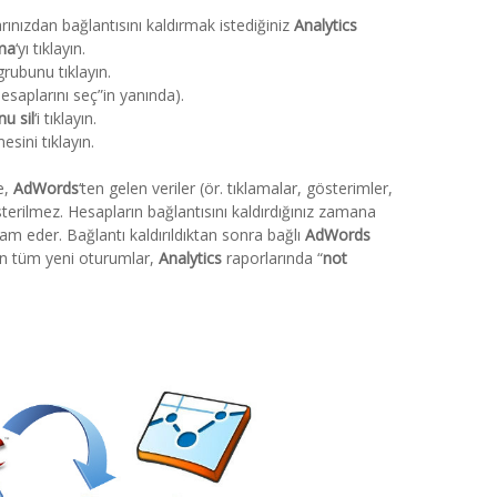
ınızdan bağlantısını kaldırmak istediğiniz
Analytics
ma
‘yı tıklayın.
grubunu tıklayın.
hesaplarını seç”in yanında).
u sil
‘i tıklayın.
sini tıklayın.
e,
AdWords
‘ten gelen veriler (ör. tıklamalar, gösterimler,
terilmez. Hesapların bağlantısını kaldırdığınız zamana
am eder. Bağlantı kaldırıldıktan sonra bağlı
AdWords
an tüm yeni oturumlar,
Analytics
raporlarında “
not