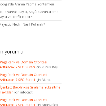
Google’da Arama Yapma Yöntemleri
it, Ziyaretçi Sayısı, Sayfa Görüntüleme
ayısı ve Trafik Nedir?
ajestic Nedir, Nasıl Kullanılır?
n yorumlar
PageRank ve Domain Otoritesi
Arttıracak 7 SEO Süreci
için
Yunus Baş
PageRank ve Domain Otoritesi
Arttıracak 7 SEO Süreci
için
Murat
İçeriksiz Backlinksiz Sıralama Yükseltme
Taktikleri
için
infocacti
PageRank ve Domain Otoritesi
Arttıracak 7 SEO Süreci
için
ispanyolca