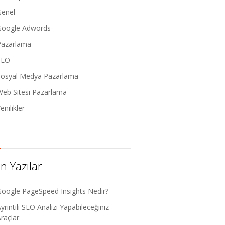
Genel
Google Adwords
Pazarlama
SEO
Sosyal Medya Pazarlama
eb Sitesi Pazarlama
enilikler
n Yazılar
oogle PageSpeed Insights Nedir?
yrıntılı SEO Analizi Yapabileceğiniz
raçlar