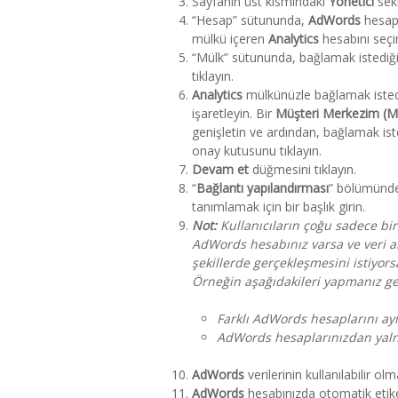
Sayfanın üst kısmındaki
Yönetici
sekm
“Hesap” sütununda,
AdWords
hesapl
mülkü içeren
Analytics
hesabını seçi
“Mülk” sütununda, bağlamak istediğ
tıklayın.
Analytics
mülkünüzle bağlamak isted
işaretleyin. Bir
Müşteri Merkezim (
genişletin ve ardından, bağlamak is
onay kutusunu tıklayın.
Devam et
düğmesini tıklayın.
“
Bağlantı yapılandırması
” bölümünde
tanımlamak için bir başlık girin.
Not:
Kullanıcıların çoğu sadece bir
AdWords hesabınız varsa ve veri ak
şekillerde gerçekleşmesini istiyor
Örneğin aşağıdakileri yapmanız ge
Farklı AdWords hesaplarını ay
AdWords hesaplarınızdan yalnız
AdWords
verilerinin kullanılabilir olm
AdWords
hesabınızda otomatik etike