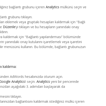
iğiniz bağlantı grubunu içeren
Analytics
mülkünü seçin ve
antı grubunu tıklayın.
arı eklemek veya gruptaki hesapları kaldırmak için “Bağlı
de
Düzenle
‘yi tıklayın ve bu hesapların yanındaki onay
ldırın.
 kaldırmak için “Bağlantı yapılandırması” bölümünde
lerin yanındaki onay kutularını işaretlemek veya işaretini
çılır menüsünü kullanın. Bu bölümde, bağlantı grubunuzun
ı kaldırma:
inden AdWords hesabınızda oturum açın.
Google Analytics
‘i seçin.
Analytics
yeni bir pencerede
nızdan aşağıdaki 3. adımdan başlayarak da
esini tıklayın.
arınızdan bağlantısını kaldırmak istediğiniz mülkü içeren