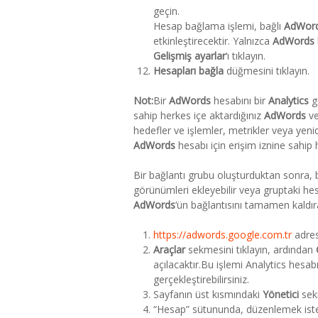
geçin.
Hesap bağlama işlemi, bağlı
AdWor
etkinleştirecektir. Yalnızca
AdWords
Gelişmiş ayarlar
‘ı tıklayın.
Hesapları bağla
düğmesini tıklayın.
Not:
Bir
AdWords
hesabını bir
Analytics
gö
sahip herkes içe aktardığınız
AdWords
ve
hedefler ve işlemler, metrikler veya yenid
AdWords
hesabı için erişim iznine sahip 
Bir bağlantı grubu oluşturduktan sonra,
görünümleri ekleyebilir veya gruptaki hes
AdWords
‘ün bağlantısını tamamen kaldırab
https://adwords.google.com.tr
adres
Araçlar
sekmesini tıklayın, ardından
açılacaktır.Bu işlemi Analytics hesa
gerçekleştirebilirsiniz.
Sayfanın üst kısmındaki
Yönetici
sekm
“Hesap” sütununda, düzenlemek iste