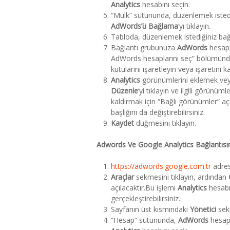
Analytics
hesabını seçin.
“Mülk” sütununda, düzenlemek isted
AdWords’ü Bağlama
‘yı tıklayın.
Tabloda, düzenlemek istediğiniz bağl
Bağlantı grubunuza
AdWords
hesapl
AdWords hesaplarını seç” bölümün
kutularını işaretleyin veya işaretini ka
Analytics
görünümlerini eklemek veya
Düzenle
‘yi tıklayın ve ilgili görünüm
kaldırmak için “Bağlı görünümler” a
başlığını da değiştirebilirsiniz.
Kaydet
düğmesini tıklayın.
Adwords Ve Google Analytics Bağlantısın
https://adwords.google.com.tr
adres
Araçlar
sekmesini tıklayın, ardından
açılacaktır.Bu işlemi
Analytics
hesabı
gerçekleştirebilirsiniz.
Sayfanın üst kısmındaki
Yönetici
sekm
“Hesap” sütununda,
AdWords
hesapl