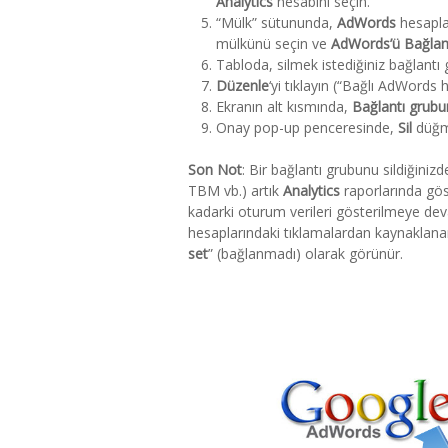
Analytics
hesabını seçin.
“Mülk” sütununda,
AdWords
hesaplar
mülkünü seçin ve
AdWords’ü Bağla
Tabloda, silmek istediğiniz bağlantı 
Düzenle
‘yi tıklayın (“Bağlı AdWords 
Ekranın alt kısmında,
Bağlantı grubun
Onay pop-up penceresinde,
Sil
düğme
Son Not
: Bir bağlantı grubunu sildiğinizd
TBM vb.) artık
Analytics
raporlarında gös
kadarki oturum verileri gösterilmeye dev
hesaplarındaki tıklamalardan kaynaklan
set
” (bağlanmadı) olarak görünür.