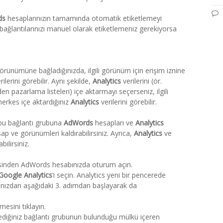
ds
hesaplarınızın tamamında otomatik etiketlemeyi
bağlantılarınızı manuel olarak etiketlemeniz gerekiyorsa
rünümüne bağladığınızda, ilgili görünüm için erişim iznine
rilerini görebilir. Aynı şekilde,
Analytics
verilerini (ör.
en pazarlama listeleri) içe aktarmayı seçerseniz, ilgili
herkes içe aktardığınız
Analytics
verilerini görebilir.
 bu bağlantı grubuna
AdWords
hesapları ve
Analytics
ap ve görünümleri kaldırabilirsiniz. Ayrıca,
Analytics
ve
ilirsiniz.
inden AdWords hesabınızda oturum açın.
Google Analytics
‘i seçin. Analytics yeni bir pencerede
bınızdan aşağıdaki 3. adımdan başlayarak da
esini tıklayın.
diğiniz bağlantı grubunun bulunduğu mülkü içeren