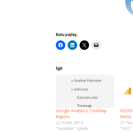
Bunu paylaş:
İlgili
Google Analytics TreeMap
GOOGL
Raporu
NASIL
22 Aralık 2014
21 Nis
"Yenilikler" içinde
"SEO" 