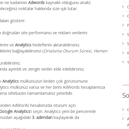
ızın ne kadarının
Adwords
kaynaklı olduğunu analiz
eceğiniz noktalar hakkında size ışık tutar.
aları gösterir:
a doğrudan site performansı ve reklam verilerini
erini ve
Analytics
hedeflerini aktarabilirsiniz.
lerini bağlayabilirsiniz (
Ortalama Oturum Süresi, Hemen
W
Y
urabilirsiniz.
ı
nda ayrıntılı ve zengin veriler elde edebilirsiniz.
zı
Analytics
mülkünüzün birden çok görünümüne
alytics mülkünüz varsa ve her birini AdWords hesaplarınıza
ama sihirbazını tamamlamanız yeterlidir.
So
inden AdWords hesabınızda oturum açın.
G
Google Analytics
‘i seçin. Analytics yeni bir pencerede
bınızdan aşağıdaki
3. adımdan
başlayarak da
A
A