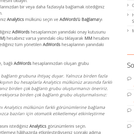
esini tıklayın.
arınızdan bir veya daha fazlasıyla bağlamak istediğiniz
n.
H
iniz
Analytics
mülkünü seçin ve
AdWords’ü Bağlama
‘yı
S
M
iğiniz
AdWords
hesaplarınızın yanındaki onay kutusunu
MM)
hesabınız varsa yanındaki oku tıklayarak
MM
hesabını
tediğiniz tüm yönetilen
AdWords
hesaplarının yanındaki
, bağlı
AdWords
hesaplarınızdan oluşan grubu
So
 bağlantı grubuna ihtiyaç duyar. Yalnızca birden fazla
ışının bu hesaplarla Analytics mülkünüz arasında farklı
sanız birden çok bağlantı grubu oluşturmanızı öneririz.
rekiyorsa birden çok bağlantı grubu oluşturmalısınız:
nı Analytics mülkünün farklı görünümlerine bağlama
ca bazıları için otomatik etiketlemeyi etkinleştirme
asını istediğiniz
Analytics
görünümlerini seçin.
tlemeyi hâlihazırda etkinleştirdiyseniz sonraki adıma