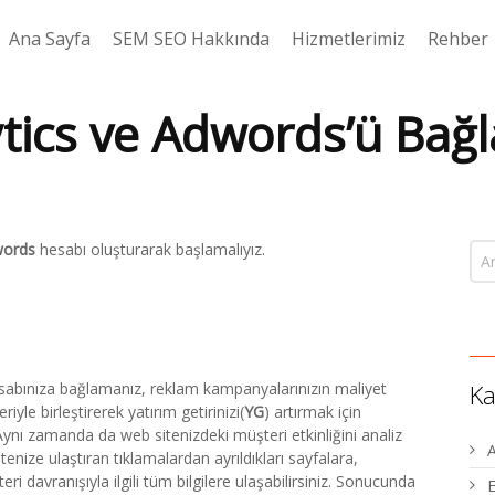
Ana Sayfa
SEM SEO Hakkında
Hizmetlerimiz
Rehber
tics ve Adwords’ü Bağ
ords
hesabı oluşturarak başlamalıyız.
abınıza bağlamanız, reklam kampanyalarınızın maliyet
Ka
eriyle birleştirerek yatırım getirinizi(
YG
) artırmak için
 Aynı zamanda da web sitenizdeki müşteri etkinliğini analiz
tenize ulaştıran tıklamalardan ayrıldıkları sayfalara,
davranışıyla ilgili tüm bilgilere ulaşabilirsiniz. Sonucunda
E