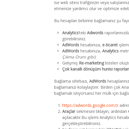
ise web sitesi trafiğinizin veya satışların
etmenize yardımcı olur ve optimize edebil
Bu hesapları birbirine bağlamanız şu fayd
Analytics
‘teki
Adwords
raporlarınızd
görebilirsiniz.
AdWords
hesabınıza,
e-ticaret
işleml
AdWords
hesabınıza,
Analytics
metrik
Çıkma Oranı gibi)
Gelişmiş
Re-marketing
listeleri oluşt
Çok kanallı dönüşüm hunisi raporlar
Bağlama sihirbazı,
AdWords
hesaplarını
bağlamanızı kolaylaştırır. Birden çok An
bağlamak istiyorsanız her mülk için bağl
https://adwords.google.com.tr
adres
Araçlar
sekmesini tıklayın, ardından
açılacaktır.Bu işlemi Analytics hesa
gerçekleştirebilirsiniz.