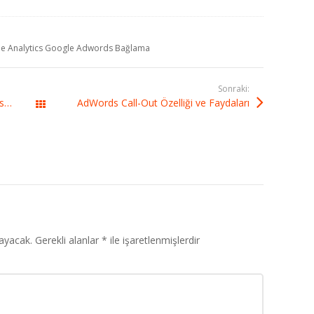
e Analytics Google Adwords Bağlama
Sonraki:
CRM için Pazarlama Teknikleri 4 – Sosyal Medya Reklam Pazarlama
AdWords Call-Out Özelliği ve Faydaları
Tüm yazılar
ayacak.
Gerekli alanlar
*
ile işaretlenmişlerdir