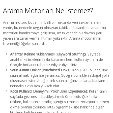
Arama Motorları Ne İstemez?
Arama motoru botlarının belli bir miktarda veri saklama alanı
vardır, bu nedenle uygun olmayan taktikler kullanılırsa ve arama
motorları kandırılmaya çalışılırsa, uzun vadede bu davranışları
yapanlara zarar verme ihtimali yüksektir. Arama motorlarının
istemediği öğeler şunlardır:
Anahtar Kelime Yüklenmesi (Keyword Stuffing)
: Sayfada
anahtar kelimelerin fazla kullanımı hem kullanıcıyı hem de
Google botlarını rahatsız ediyor diyebiliriz.
Satın Alınan Linkler (Purchased Links)
: Konu SEO olunca, link
satın almak hiçbir işe yaramaz. Google bu linklerin doğal yolla
oluşmasını ister ve eğer link satın aldığınızı anlarsa banlanma
ihtimaliniz oldukça yüksek olur.
Kötü Kullanıcı Deneyimi (Poor User Experience)
: Kullanıcının
sayfada gezmesini basitleştirmek önemlidir. Çok fazla
reklam, kullanıcının aradığı içeriği bulmasını zorlaştırır. Hemen
çıkma oranını (bounce rate) öğrenmek site hakkında diğer
bilgilerin belirlenmesinde yardımcı olur.