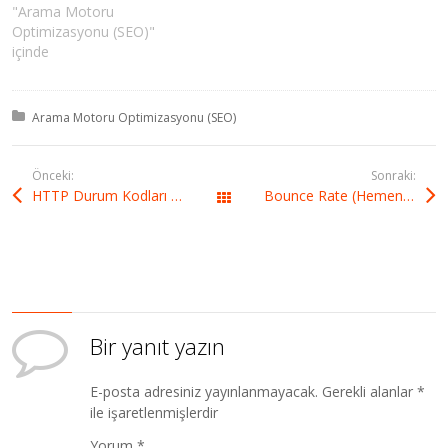
"Arama Motoru
Optimizasyonu (SEO)"
içinde
Kategori:
Arama Motoru Optimizasyonu (SEO)
Önceki:
Sonraki:
HTTP Durum Kodları ve SEO
Bounce Rate (Hemen Çıkma Oranı) Düşürmek İçin Neler Yapılmalı?
Tüm yazılar
Bir yanıt yazın
E-posta adresiniz yayınlanmayacak.
Gerekli alanlar
*
ile işaretlenmişlerdir
Yorum
*