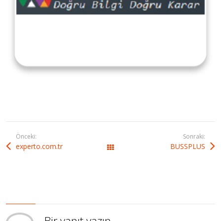
Önceki:
Sonraki:
experto.com.tr
BUSSPLUS
All Works
Bir yanıt yazın