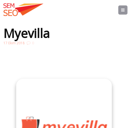
Myevilla
17 Ekim 2018
0