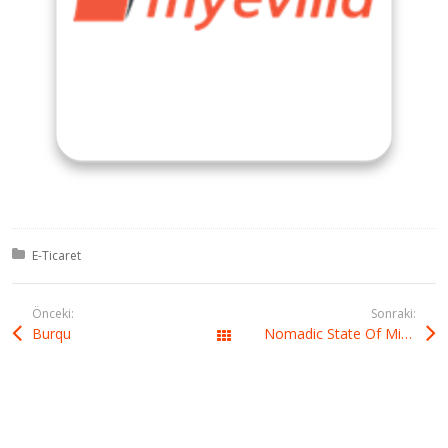
Kategori:
E-Ticaret
Önceki:
Sonraki:
Burqu
Nomadic State Of Mind
All Works