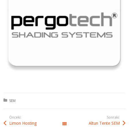
Kategori:
SEM
Önceki:
Sonraki:
Limon Hosting
Altun Tente SEM
All Works