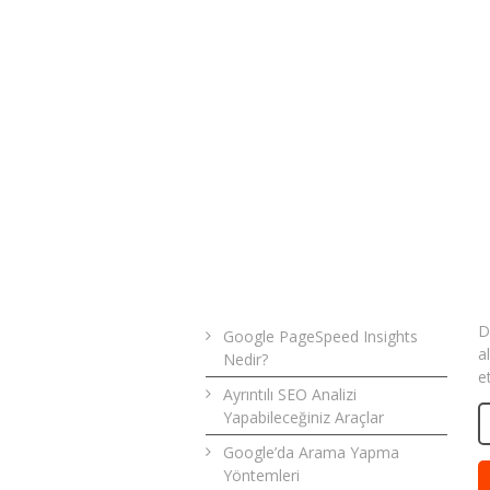
Son Yazılar
B
D
Google PageSpeed Insights
a
Nedir?
e
Ayrıntılı SEO Analizi
Yapabileceğiniz Araçlar
Google’da Arama Yapma
Yöntemleri