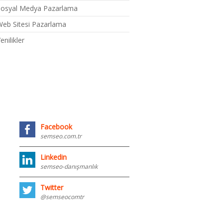
Sosyal Medya Pazarlama
eb Sitesi Pazarlama
enilikler
Facebook
semseo.com.tr
Linkedin
semseo-danışmanlık
Twitter
@semseocomtr