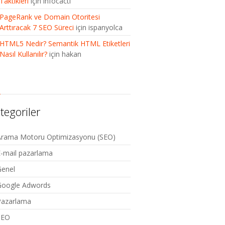
Taktikleri
için
infocacti
PageRank ve Domain Otoritesi
Arttıracak 7 SEO Süreci
için
ispanyolca
HTML5 Nedir? Semantik HTML Etiketleri
Nasıl Kullanılır?
için
hakan
tegoriler
Arama Motoru Optimizasyonu (SEO)
-mail pazarlama
Genel
Google Adwords
Pazarlama
SEO