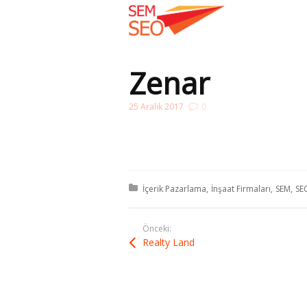
Zenar
25 Aralık 2017
0
Buradasınız:
Kategori:
İçerik Pazarlama
İnşaat Firmaları
SEM
SE
Önceki:
Realty Land