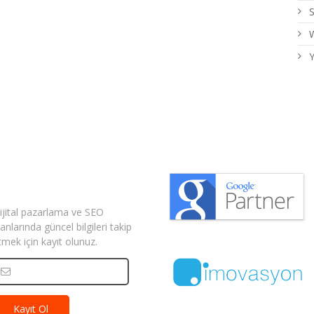
W
Y
izden Haberler
ijital pazarlama ve SEO
lanlarında güncel bilgileri takip
tmek için kayıt olunuz.