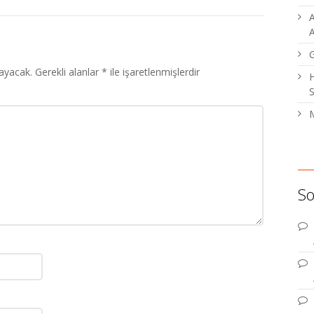
A
A
ayacak.
Gerekli alanlar
*
ile işaretlenmişlerdir
H
S
M
So