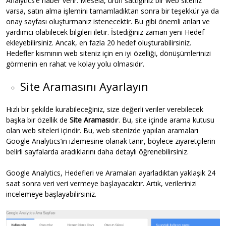
Analytics’e haber verir. Mesela, ürün sattığınız bir web siteniz
varsa, satın alma işlemini tamamladıktan sonra bir teşekkür ya da
onay sayfası oluşturmanız istenecektir. Bu gibi önemli anları ve
yardımcı olabilecek bilgileri iletir. İstediğiniz zaman yeni Hedef
ekleyebilirsiniz. Ancak, en fazla 20 hedef oluşturabilirsiniz.
Hedefler kısmının web siteniz için en iyi özelliği, dönüşümlerinizi
görmenin en rahat ve kolay yolu olmasıdır.
Site Aramasını Ayarlayın
Hızlı bir şekilde kurabileceğiniz, size değerli veriler verebilecek
başka bir özellik de
Site Araması
dır. Bu, site içinde arama kutusu
olan web siteleri içindir. Bu, web sitenizde yapılan aramaları
Google Analytics’in izlemesine olanak tanır, böylece ziyaretçilerin
belirli sayfalarda aradıklarını daha detaylı öğrenebilirsiniz.
Google Analytics, Hedefleri ve Aramaları ayarladıktan yaklaşık 24
saat sonra veri veri vermeye başlayacaktır. Artık, verilerinizi
incelemeye başlayabilirsiniz.