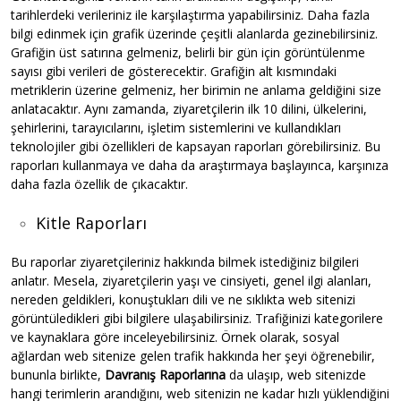
tarihlerdeki verileriniz ile karşılaştırma yapabilirsiniz. Daha fazla
bilgi edinmek için grafik üzerinde çeşitli alanlarda gezinebilirsiniz.
Grafiğin üst satırına gelmeniz, belirli bir gün için görüntülenme
sayısı gibi verileri de gösterecektir. Grafiğin alt kısmındaki
metriklerin üzerine gelmeniz, her birimin ne anlama geldiğini size
anlatacaktır. Aynı zamanda, ziyaretçilerin ilk 10 dilini, ülkelerini,
şehirlerini, tarayıcılarını, işletim sistemlerini ve kullandıkları
teknolojiler gibi özellikleri de kapsayan raporları görebilirsiniz. Bu
raporları kullanmaya ve daha da araştırmaya başlayınca, karşınıza
daha fazla özellik de çıkacaktır.
Kitle Raporları
Bu raporlar ziyaretçileriniz hakkında bilmek istediğiniz bilgileri
anlatır. Mesela, ziyaretçilerin yaşı ve cinsiyeti, genel ilgi alanları,
nereden geldikleri, konuştukları dili ve ne sıklıkta web sitenizi
görüntüledikleri gibi bilgilere ulaşabilirsiniz. Trafiğinizi kategorilere
ve kaynaklara göre inceleyebilirsiniz. Örnek olarak, sosyal
ağlardan web sitenize gelen trafik hakkında her şeyi öğrenebilir,
bununla birlikte,
Davranış Raporlarına
da ulaşıp, web sitenizde
hangi terimlerin arandığını, web sitenizin ne kadar hızlı yüklendiğini