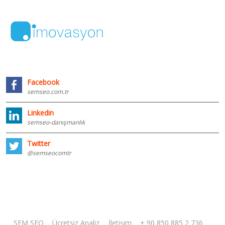
Facebook
semseo.com.tr
Linkedin
semseo-danışmanlık
Twitter
@semseocomtr
SEM SEO
Ücretsiz Analiz
İletişim
+ 90 850 885 2 736