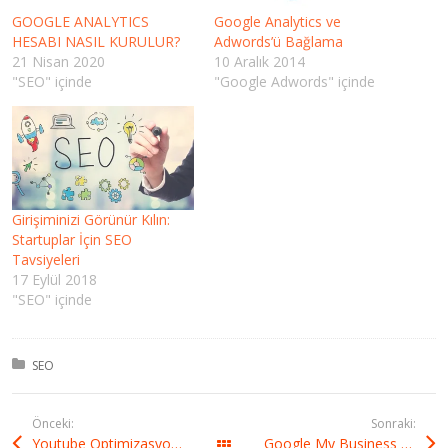
GOOGLE ANALYTICS
Google Analytics ve
HESABI NASIL KURULUR?
Adwords’ü Bağlama
21 Nisan 2020
10 Aralık 2014
"SEO" içinde
"Google Adwords" içinde
Girişiminizi Görünür Kılın:
Startuplar İçin SEO
Tavsiyeleri
17 Eylül 2018
"SEO" içinde
Kategori:
SEO
Önceki:
Sonraki:
Youtube Optimizasyonu Nasıl Yapılır?
Google My Business Listeleme Özelliğiyle İlgili İpuçları
Tüm yazılar