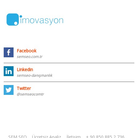
Facebook
semseo.com.tr
Linkedin
semseo-danışmanlık
Twitter
@semseocomtr
SEM SEO
Ücretsiz Analiz
İletişim
+ 90 850 885 2 736