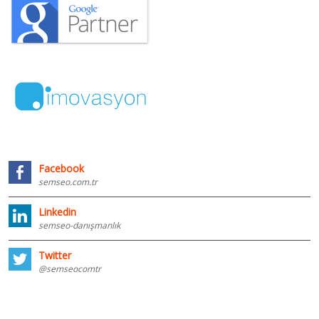
Facebook
semseo.com.tr
Linkedin
semseo-danışmanlık
Twitter
@semseocomtr