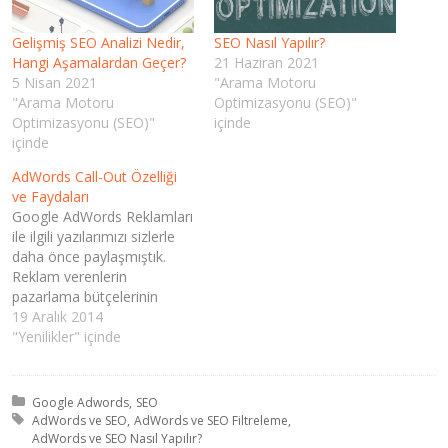
Gelişmiş SEO Analizi Nedir,
SEO Nasıl Yapılır?
Hangi Aşamalardan Geçer?
21 Haziran 2021
5 Nisan 2021
"Arama Motoru
"Arama Motoru
Optimizasyonu (SEO)"
Optimizasyonu (SEO)"
içinde
içinde
AdWords Call-Out Özelliği
ve Faydaları
Google AdWords Reklamları
ile ilgili yazılarımızı sizlerle
daha önce paylaşmıştık.
Reklam verenlerin
pazarlama bütçelerinin
büyük bir kısmını bu yönde
19 Aralık 2014
harcadıkları hakkında zaten
"Yenilikler" içinde
hem fikiriz ve de AdWords
reklamlarının da "Reklamımı
verdim, artık gelsin satışlar"
Kategori:
Google Adwords
SEO
zihniyetiyle ilerlemediğinin
Etiket:
AdWords ve SEO
AdWords ve SEO Filtreleme
de bilincediyiz. Bu yazımızda
AdWords ve SEO Nasıl Yapılır?