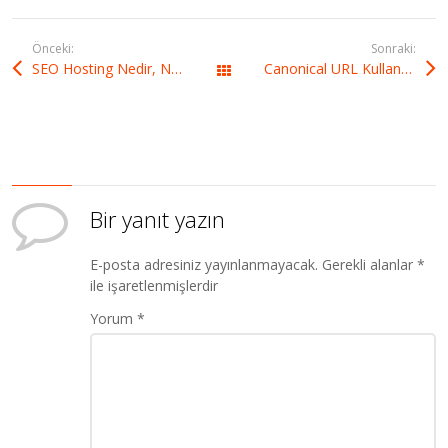
AdWords'ün yeni özelliği
olan "Call-Out" yani ek
bilgiler özelliğini sizlere…
Önceki:
Sonraki:
SEO Hosting Nedir, Nasıl Alınır?
Canonical URL Kullanmanın Önemi ve Dikkat Edilecek Noktalar
Tüm yazılar
Bir yanıt yazın
E-posta adresiniz yayınlanmayacak.
Gerekli alanlar
*
ile işaretlenmişlerdir
Yorum
*