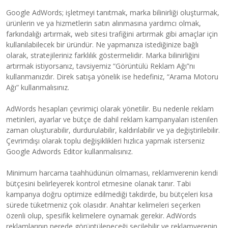
Google AdWords; işletmeyi tanıtmak, marka bilinirliği oluşturmak,
ürünlerin ve ya hizmetlerin satın alınmasına yardımcı olmak,
farkındalığı artırmak, web sitesi trafiğini artırmak gibi amaçlar için
kullanılabilecek bir üründür. Ne yapmanıza istediğinize bağlı
olarak, stratejileriniz farklılık göstermelidir. Marka bilinirliğini
artırmak istiyorsanız, tavsiyemiz “Görüntülü Reklam Ağı”nı
kullanmanızdır. Direk satışa yönelik ise hedefiniz, “Arama Motoru
Ağı” kullanmalısınız.
AdWords hesapları çevrimiçi olarak yönetilir. Bu nedenle reklam
metinleri, ayarlar ve bütçe de dahil reklam kampanyaları istenilen
zaman oluşturabilir, durdurulabilir, kaldırılabilir ve ya değiştirilebilir.
Çevrimdışı olarak toplu değişiklikleri hızlıca yapmak isterseniz
Google Adwords Editor kullanmalısınız.
Minimum harcama taahhüdünün olmaması, reklamverenin kendi
bütçesini belirleyerek kontrol etmesine olanak tanır. Tabi
kampanya doğru optimize edilmediği takdirde, bu bütçeleri kısa
sürede tüketmeniz çok olasıdır. Anahtar kelimeleri seçerken
özenli olup, spesifik kelimelere oynamak gerekir. AdWords
reklamlarının nerede görüntüleneceği seçilebilir ve reklamverenin