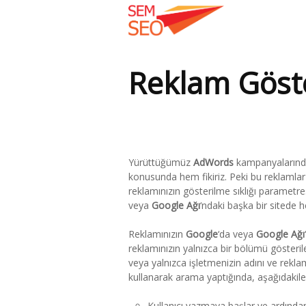
Reklam Göste
Buradasınız:
Yürüttüğümüz
AdWords
kampanyalarında
konusunda hem fikiriz. Peki bu reklamlar na
reklamınızın gösterilme sıklığı parametr
veya
Google Ağı
‘ndaki başka bir sitede he
Reklamınızın
Google
‘da veya
Google Ağı
reklamınızın yalnızca bir bölümü gösterile
veya yalnızca işletmenizin adını ve reklam 
kullanarak arama yaptığında, aşağıdakiler
Kullanıcı yazmaya başlar ve ardından