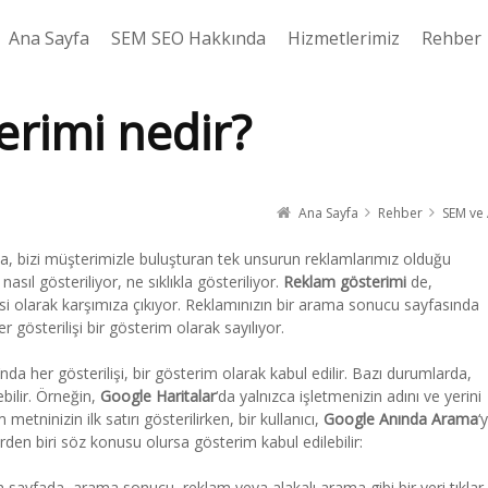
Ana Sayfa
SEM SEO Hakkında
Hizmetlerimiz
Rehber
rimi nedir?
Ana Sayfa
Rehber
SEM ve
, bizi müşterimizle buluşturan tek unsurun reklamlarımız olduğu
sıl gösteriliyor, ne sıklıkla gösteriliyor.
Reklam gösterimi
de,
esi olarak karşımıza çıkıyor. Reklamınızın bir arama sonucu sayfasında
r gösterilişi bir gösterim olarak sayılıyor.
‘nda her gösterilişi, bir gösterim olarak kabul edilir. Bazı durumlarda,
bilir. Örneğin,
Google Haritalar
‘da yalnızca işletmenizin adını ve yerini
metninizin ilk satırı gösterilirken, bir kullanıcı,
Google Anında Arama
‘y
den biri söz konusu olursa gösterim kabul edilebilir:
 sayfada, arama sonucu, reklam veya alakalı arama gibi bir yeri tıklar.