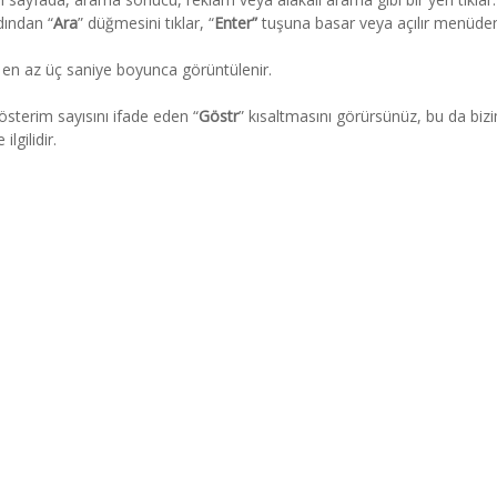
dından “
Ara
” düğmesini tıklar, “
Enter”
tuşuna basar veya açılır menüde
r en az üç saniye boyunca görüntülenir.
österim sayısını ifade eden “
Göstr
” kısaltmasını görürsünüz, bu da biz
lgilidir.