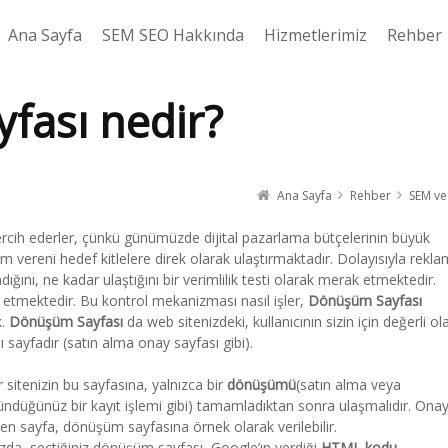
Ana Sayfa
SEM SEO Hakkında
Hizmetlerimiz
Rehber
fası nedir?
Ana Sayfa
Rehber
SEM ve
ercih ederler, çünkü günümüzde dijital pazarlama bütçelerinin büyük
 vereni hedef kitlelere direk olarak ulaştırmaktadır. Dolayısıyla rekla
ğını, ne kadar ulaştığını bir verimlilik testi olarak merak etmektedir.
 etmektedir. Bu kontrol mekanizması nasıl işler,
Dönüşüm Sayfası
k.
Dönüşüm Sayfası
da web sitenizdeki, kullanıcının sizin için değerli ol
ı sayfadır (satın alma onay sayfası gibi).
r sitenizin bu sayfasına, yalnızca bir
dönüşümü
(satın alma veya
ündüğünüz bir kayıt işlemi gibi) tamamladıktan sonra ulaşmalıdır. Ona
en sayfa, dönüşüm sayfasına örnek olarak verilebilir.
nızda, seçtiğiniz dönüşüm sayfası, Google’ın verdiği
HTML kodu