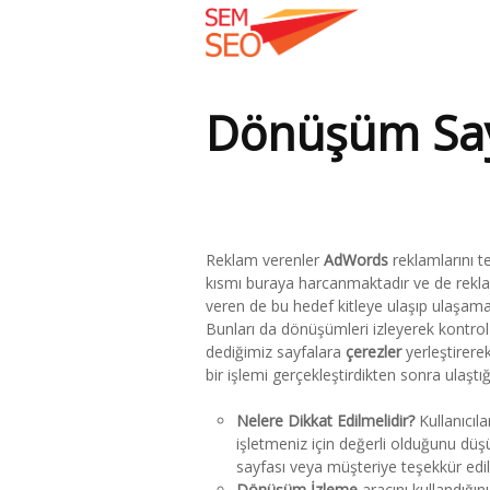
Dönüşüm Say
Buradasınız:
Reklam verenler
AdWords
reklamlarını t
kısmı buraya harcanmaktadır ve de reklam
veren de bu hedef kitleye ulaşıp ulaşamadı
Bunları da dönüşümleri izleyerek kontrol
dediğimiz sayfalara
çerezler
yerleştirere
bir işlemi gerçekleştirdikten sonra ulaştığ
Nelere Dikkat Edilmelidir?
Kullanıcıla
işletmeniz için değerli olduğunu düş
sayfası veya müşteriye teşekkür edil
Dönüşüm İzleme
aracını kullandığı