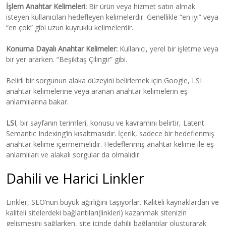
İşlem Anahtar Kelimeleri:
Bir ürün veya hizmet satın almak
isteyen kullanıcıları hedefleyen kelimelerdir. Genellikle “en iyi” veya
“en çok” gibi uzun kuyruklu kelimelerdir.
Konuma Dayalı Anahtar Kelimeler:
Kullanıcı, yerel bir işletme veya
bir yer ararken. “Beşiktaş Çilingir” gibi.
Belirli bir sorgunun alaka düzeyini belirlemek için Google, LSI
anahtar kelimelerine veya aranan anahtar kelimelerin eş
anlamlılarına bakar.
LSI
, bir sayfanın terimleri, konusu ve kavramını belirtir, Latent
Semantic Indexing’in kısaltmasıdır. İçerik, sadece bir hedeflenmiş
anahtar kelime içermemelidir. Hedeflenmiş anahtar kelime ile eş
anlamlıları ve alakalı sorgular da olmalıdır.
Dahili ve Harici Linkler
Linkler, SEO’nun büyük ağırlığını taşıyorlar. Kaliteli kaynaklardan ve
kaliteli sitelerdeki bağlantıları(linkleri) kazanmak sitenizin
gelişmesini sağlarken, site içinde dahilii bağlantılar oluşturarak