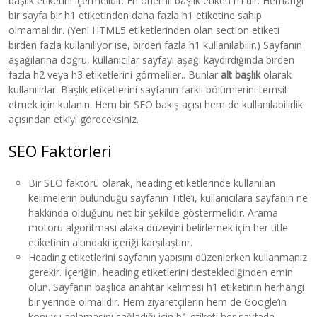
başlık etiketini içermelidir. En önemli başlık etiketi h1’dir. Herhangi
bir sayfa bir h1 etiketinden daha fazla h1 etiketine sahip
olmamalıdır. (Yeni HTML5 etiketlerinden olan section etiketi
birden fazla kullanılıyor ise, birden fazla h1 kullanılabilir.) Sayfanın
aşağılarına doğru, kullanıcılar sayfayı aşağı kaydırdığında birden
fazla h2 veya h3 etiketlerini görmeliler.. Bunlar
alt başlık
olarak
kullanılırlar. Başlık etiketlerini sayfanın farklı bölümlerini temsil
etmek için kulanın. Hem bir SEO bakış açısı hem de kullanılabilirlik
açısından etkiyi göreceksiniz.
SEO Faktörleri
Bir SEO faktörü olarak, heading etiketlerinde kullanılan
kelimelerin bulunduğu sayfanın Title’ı, kullanıcılara sayfanın ne
hakkında olduğunu net bir şekilde göstermelidir. Arama
motoru algoritması alaka düzeyini belirlemek için her title
etiketinin altındaki içeriği karşılaştırır.
Heading etiketlerini sayfanın yapısını düzenlerken kullanmanız
gerekir. İçeriğin, heading etiketlerini desteklediğinden emin
olun. Sayfanın başlıca anahtar kelimesi h1 etiketinin herhangi
bir yerinde olmalıdır. Hem ziyaretçilerin hem de Google’ın
konuyu anlamasını sağladığı için h1 etiketi her sayfada