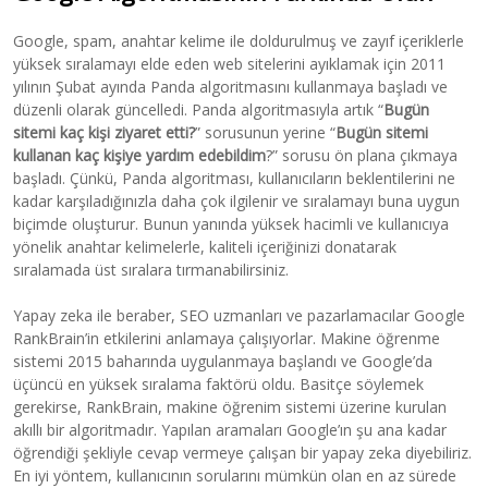
Google, spam, anahtar kelime ile doldurulmuş ve zayıf içeriklerle
yüksek sıralamayı elde eden web sitelerini ayıklamak için 2011
yılının Şubat ayında Panda algoritmasını kullanmaya başladı ve
düzenli olarak güncelledi. Panda algoritmasıyla artık “
Bugün
sitemi kaç kişi ziyaret etti?
” sorusunun yerine “
Bugün sitemi
kullanan kaç kişiye yardım edebildim
?” sorusu ön plana çıkmaya
başladı. Çünkü, Panda algoritması, kullanıcıların beklentilerini ne
kadar karşıladığınızla daha çok ilgilenir ve sıralamayı buna uygun
biçimde oluşturur. Bunun yanında yüksek hacimli ve kullanıcıya
yönelik anahtar kelimelerle, kaliteli içeriğinizi donatarak
sıralamada üst sıralara tırmanabilirsiniz.
Yapay zeka ile beraber, SEO uzmanları ve pazarlamacılar Google
RankBrain’in etkilerini anlamaya çalışıyorlar. Makine öğrenme
sistemi 2015 baharında uygulanmaya başlandı ve Google’da
üçüncü en yüksek sıralama faktörü oldu. Basitçe söylemek
gerekirse, RankBrain, makine öğrenim sistemi üzerine kurulan
akıllı bir algoritmadır. Yapılan aramaları Google’ın şu ana kadar
öğrendiği şekliyle cevap vermeye çalışan bir yapay zeka diyebiliriz.
En iyi yöntem, kullanıcının sorularını mümkün olan en az sürede