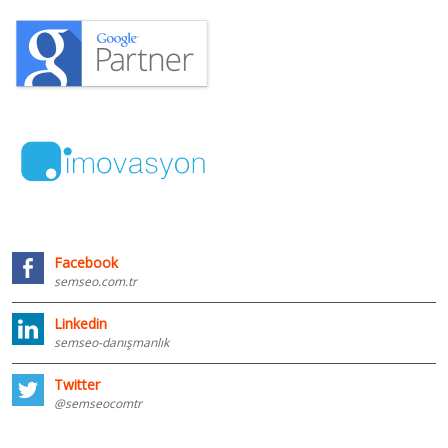
Facebook
semseo.com.tr
Linkedin
semseo-danışmanlık
Twitter
@semseocomtr