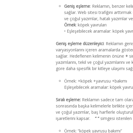
Geniş eşleme
: Reklamın, benzer keli
sağlar. Web sitesi trafiğini arttırmak
ve çoğul yazımlar, hatalı yazımlar v
Örnek
: köpek yavruları
• Eşleşebilecek aramalar: köpek yav
Geniş eşleme düzenleyici
: Reklamın geni
varyasyonlarını içeren aramalarda göste
sağlar. Hedeflenen kelimenin önüne
+
si
yazımlarını, tekil ve çoğul yazımlarını v
gore daha spesifik bir kitleye ulaşımı sağl
Örnek: +köpek +yavrusu +bakımı
Eşleşebilecek aramalar: köpek yavru
Sıralı eşleme:
Reklamın sadece tam olarak
sonrasında başka kelimelerle birlikte içe
ve çoğul yazımlar, baş harflerle oluşturu
işaretlerini kapsar.
“ “
simgesi istenilen 
Örnek: “köpek yavrusu bakımı”