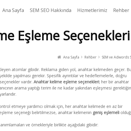
Ana Sayfa
SEM SEO Hakkında
Hizmetlerimiz
Rehber
me Eşleme Seçenekleri
Ana Sayfa
Rehber
SEM ve Adwords 
kleyen atomlar gibidir. Reklama giden yol, anahtar kelimeden geçer. B
kilde yapılması gerekir. Spesifik ayrıntılar ve hedeflemelerle, doğru
seçenekler vardır.
Anahtar kelime eşleme seçenekleri
; her bir anahtar
llanıcının arama yaptığı terim ile ne kadar yakından eşleşmesi gerektiğin
rlarıdır.
kontrol etmeye yardımcı olmak için, her anahtar kelimede en az bir
ir eşleme seçeneği belirtilmezse, anahtar kelimenin
geniş eşlemeli
olduğ
ımlamaları ve örnekleriyle birlikte aşağıdaki gibidir: