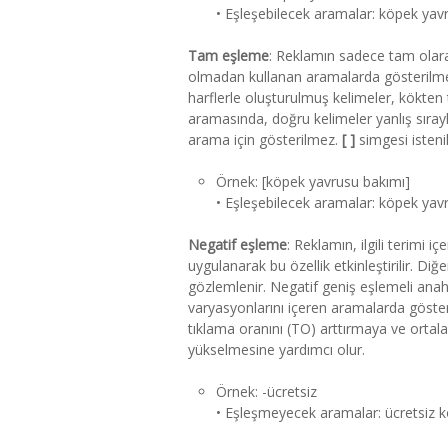
• Eşleşebilecek aramalar: köpek yav
Tam eşleme
: Reklamın sadece tam olara
olmadan kullanan aramalarda gösterilmesi
harflerle oluşturulmuş kelimeler, kökten t
aramasında, doğru kelimeler yanlış sıray
arama için gösterilmez.
[ ]
simgesi istenil
Örnek: [köpek yavrusu bakımı]
• Eşleşebilecek aramalar: köpek yav
Negatif eşleme
: Reklamın, ilgili terimi
uygulanarak bu özellik etkinleştirilir. Diğ
gözlemlenir. Negatif geniş eşlemeli anahta
varyasyonlarını içeren aramalarda göste
tıklama oranını (TO) arttırmaya ve orta
yükselmesine yardımcı olur.
Örnek: -ücretsiz
• Eşleşmeyecek aramalar: ücretsiz k