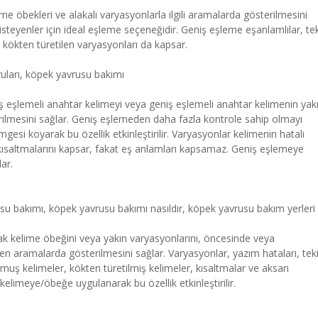
me öbekleri ve alakalı varyasyonlarla ilgili aramalarda gösterilmesini
 isteyenler için ideal eşleme seçeneğidir. Geniş eşleme eşanlamlılar, tek
e kökten türetilen varyasyonları da kapsar.
ruları, köpek yavrusu bakımı
ş eşlemeli anahtar kelimeyi veya geniş eşlemeli anahtar kelimenin yak
rilmesini sağlar. Geniş eşlemeden daha fazla kontrole sahip olmayı
mgesi koyarak bu özellik etkinleştirilir. Varyasyonlar kelimenin hatalı
e kısaltmalarını kapsar, fakat eş anlamları kapsamaz. Geniş eşlemeye
ar.
su bakımı, köpek yavrusu bakımı nasıldır, köpek yavrusu bakım yerleri
 kelime öbeğini veya yakın varyasyonlarını, öncesinde veya
ren aramalarda gösterilmesini sağlar. Varyasyonlar, yazım hataları, teki
lmuş kelimeler, kökten türetilmiş kelimeler, kısaltmalar ve aksan
kelimeye/öbeğe uygulanarak bu özellik etkinleştirilir.