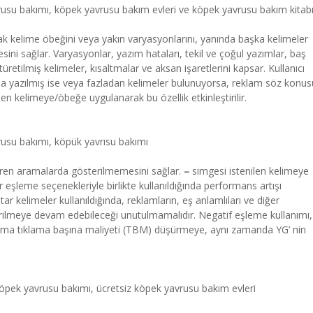
rusu bakımı, köpek yavrusu bakım evleri ve köpek yavrusu bakım kitab
k kelime öbeğini veya yakın varyasyonlarını, yanında başka kelimeler
ni sağlar. Varyasyonlar, yazım hataları, tekil ve çoğul yazımlar, baş
üretilmiş kelimeler, kısaltmalar ve aksan işaretlerini kapsar. Kullanıcı
la yazılmış ise veya fazladan kelimeler bulunuyorsa, reklam söz konus
en kelimeye/öbeğe uygulanarak bu özellik etkinleştirilir.
rusu bakımı, köpük yavrısu bakımı
 içeren aramalarda gösterilmemesini sağlar.
–
simgesi istenilen kelimeye
er eşleme seçenekleriyle birlikte kullanıldığında performans artışı
r kelimeler kullanıldığında, reklamların, eş anlamlıları ve diğer
rilmeye devam edebileceği unutulmamalıdır. Negatif eşleme kullanımı,
lama tıklama başına maliyeti (TBM) düşürmeye, aynı zamanda YG’ nin
öpek yavrusu bakımı, ücretsiz köpek yavrusu bakım evleri