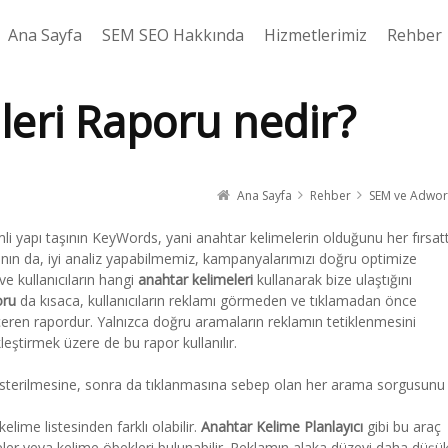
Ana Sayfa
SEM SEO Hakkında
Hizmetlerimiz
Rehber
eri Raporu nedir?
Ana Sayfa
Rehber
SEM ve Adwor
li yapı taşının KeyWords, yani anahtar kelimelerin olduğunu her fırsat
ının da, iyi analiz yapabilmemiz, kampanyalarımızı doğru optimize
e kullanıcıların hangi
anahtar kelimeleri
kullanarak bize ulaştığını
oru
da kısaca, kullanıcıların reklamı görmeden ve tıklamadan önce
i içeren rapordur. Yalnızca doğru aramaların reklamın tetiklenmesini
leştirmek üzere de bu rapor kullanılır.
österilmesine, sonra da tıklanmasına sebep olan her arama sorgusunu
lime listesinden farklı olabilir.
Anahtar Kelime Planlayıcı
gibi bu araç
meler veya kelime öbekleri bulunabilir. Reklamın alaka düzeyi daha düşü