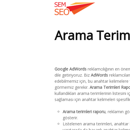
Arama Teriml
Buradasınız:
Google AdWords
reklamcılığının en önem
dile getiriyoruz. Biz
AdWords
reklamcılar
edebilmemiz için, bu anahtar kelimelere v
görmemiz gerekir.
Arama Terimleri Rap
kullandıkları arama terimlerinin listesin
sağlaması için anahtar kelimeleri spesifik
Arama terimleri raporu
, reklamın g
gösterir.
Listelenen arama terimleri, anahtar ke
vasıtasıyla da başarılı anahtar keli