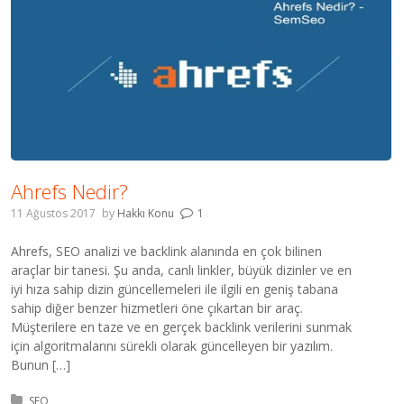
Ahrefs Nedir?
11 Ağustos 2017
by
Hakkı Konu
1
Ahrefs, SEO analizi ve backlink alanında en çok bilinen
araçlar bir tanesi. Şu anda, canlı linkler, büyük dizinler ve en
iyi hıza sahip dizin güncellemeleri ile ilgili en geniş tabana
sahip diğer benzer hizmetleri öne çıkartan bir araç.
Müşterilere en taze ve en gerçek backlink verilerini sunmak
için algoritmalarını sürekli olarak güncelleyen bir yazılım.
Bunun […]
Kategori:
SEO