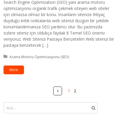
Search Engine Optimization (SEO) yani arama motoru
optimizasyonu organik trafik çekmek isteyen web siteler
için olmazsa olmaz bir konu. İnsanların sitenize ihtiyaç
duyduğu kritik noktalarda web sitenizi düzgün bir şekilde
konumlandırmanıza SEO yardımcı olur. Bu yazımızda
sizlere siteniz için oldukça faydalı 8 Temel SEO önerisi
veriyoruz. Web Sitenizi Pastaya Benzetelim Web sitenizi bir
pastaya benzetecek […]
Kategori:
Arama Motoru Optimizasyonu (SEO)
More
Sayfalar
Önceki
1
2