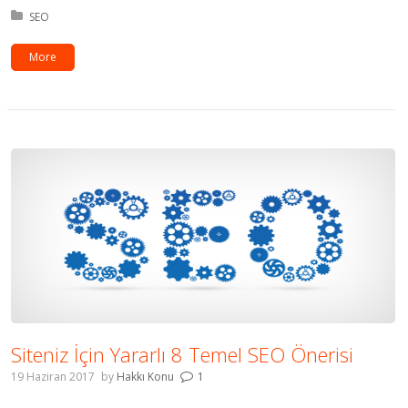
Kategori:
SEO
More
Siteniz İçin Yararlı 8 Temel SEO Önerisi
19 Haziran 2017
by
Hakkı Konu
1