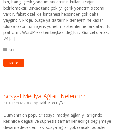
biri, hangi içerik yönetim sisteminin kullanılacağını
belirlemektir. Birkaç tane çok iyi içerik yönetim sistemi
vardır, fakat özellikle bir tanesi hepsinden çok daha
yaygındır. Proje, bütçe ya da teknik deneyim ne kadar
olursa olsun tüm içerik yönetim sistemlerine fark atar. Bu
platform, WordPress’ten başkası değildir. Güncel olarak,
74 […]
Kategori:
SEO
More
Sosyal Medya Ağları Nelerdir?
31 Temmuz 2017
by
Hakkı Konu
0
Dünyanın en popüler sosyal medya ağları yıllar içinde
kesinlikle değişti ve şüphesiz zaman ilerledikçe değişmeye
devam edecekler. Eski sosyal ağlar yok olacak, popüler