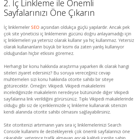
2. İç Linkleme ile Önemli
Sayfalarınızı Öne Çıkarın
İç linklemeler
SEO
açısından oldukça güçlü yapılardır. Ancak pek
çok site yöneticisi iç linklemenin gücünü doğru anlayamadığı için
iç linklemeleri ya yetersiz olarak kullanır ya hiç kullanmaz. Yetersiz
olarak kullananların büyük bir kısmı da zaten yanlış kullanıyor
olduğundan hiçbir etkisini göremez.
Herhangi bir konu hakkında araştırma yaparken ilk olarak hangi
siteleri ziyaret edersiniz? Bu soruya vereceğiniz cevap
muhtemelen sizi konu hakkında otorite sahibi bir siteye
götürecektir. Örneğin: Vikipedi. Vikipedi makalelerini
incelediğinizde makalelerin neredeyse bütününde diğer Vikipedi
sayfalarına link verildiğini görürsünüz. Tıpkı Vikipedi makalelerinde
olduğu gibi siz de içeriklerinizde iç linkleme kullanarak sitenizin
kendi alanında otorite sahibi olmasını sağlayabilirsiniz.
Site otoritenizi artırmanın yanı sıra iç linklemelerinizi Search
Console kullanımı ile destekleyerek çok önemli sayfalarınızı öne
çıkarabilir, yeterince trafik almayan ancak kaliteli içeriğe sahip