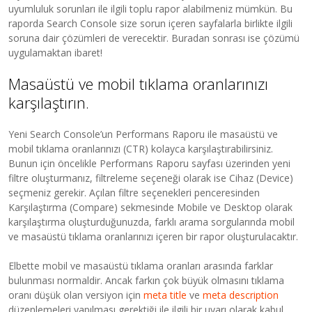
uyumluluk sorunları ile ilgili toplu rapor alabilmeniz mümkün. Bu
raporda Search Console size sorun içeren sayfalarla birlikte ilgili
soruna dair çözümleri de verecektir. Buradan sonrası ise çözümü
uygulamaktan ibaret!
Masaüstü ve mobil tıklama oranlarınızı
karşılaştırın.
Yeni Search Console’un Performans Raporu ile masaüstü ve
mobil tıklama oranlarınızı (CTR) kolayca karşılaştırabilirsiniz.
Bunun için öncelikle Performans Raporu sayfası üzerinden yeni
filtre oluşturmanız, filtreleme seçeneği olarak ise Cihaz (Device)
seçmeniz gerekir. Açılan filtre seçenekleri penceresinden
Karşılaştırma (Compare) sekmesinde Mobile ve Desktop olarak
karşılaştırma oluşturduğunuzda, farklı arama sorgularında mobil
ve masaüstü tıklama oranlarınızı içeren bir rapor oluşturulacaktır.
Elbette mobil ve masaüstü tıklama oranları arasında farklar
bulunması normaldir. Ancak farkın çok büyük olmasını tıklama
oranı düşük olan versiyon için
meta title
ve
meta description
düzenlemeleri yapılması gerektiği ile ilgili bir uyarı olarak kabul