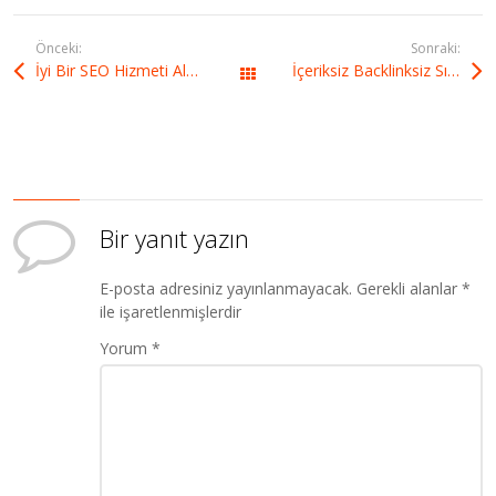
Önceki:
Sonraki:
İyi Bir SEO Hizmeti Almak İsteyenler İçin Önemli Tavsiyeler
İçeriksiz Backlinksiz Sıralama Yükseltme Taktikleri
Tüm yazılar
Bir yanıt yazın
E-posta adresiniz yayınlanmayacak.
Gerekli alanlar
*
ile işaretlenmişlerdir
Yorum
*