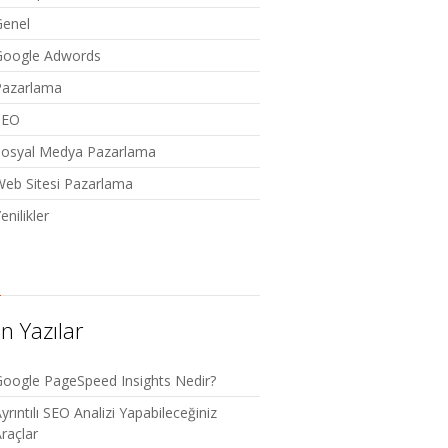
Genel
Google Adwords
Pazarlama
SEO
Sosyal Medya Pazarlama
eb Sitesi Pazarlama
enilikler
n Yazılar
oogle PageSpeed Insights Nedir?
yrıntılı SEO Analizi Yapabileceğiniz
raçlar