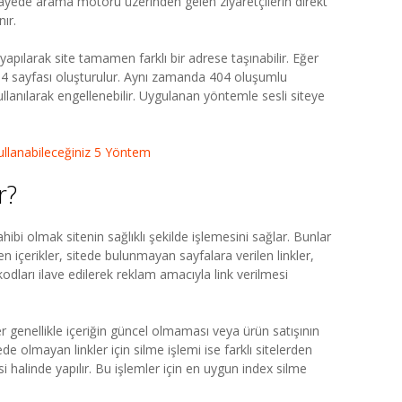
u sayede arama motoru üzerinden gelen ziyaretçilerin direkt
ır.
pılarak site tamamen farklı bir adrese taşınabilir. Eğer
4 sayfası oluşturulur. Aynı zamanda 404 oluşumlu
ullanılarak engellenebilir. Uygulanan yöntemle sesli siteye
ullanabileceğiniz 5 Yöntem
r?
hibi olmak sitenin sağlıklı şekilde işlemesini sağlar. Bunlar
n içerikler, sitede bulunmayan sayfalara verilen linkler,
 kodları ilave edilerek reklam amacıyla link verilmesi
er genellikle içeriğin güncel olmaması veya ürün satışının
e olmayan linkler için silme işlemi ise farklı sitelerden
si halinde yapılır. Bu işlemler için en uygun index silme