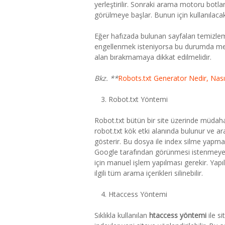
yerleştirilir. Sonraki arama motoru botlar
görülmeye başlar. Bunun için kullanılaca
Eğer hafızada bulunan sayfaları temizl
engellenmek isteniyorsa bu durumda met
alan bırakmamaya dikkat edilmelidir.
Bkz. **
Robots.txt Generator Nedir, Nasıl 
Robot.txt Yöntemi
Robot.txt bütün bir site üzerinde müdaha
robot.txt kök etki alanında bulunur ve 
gösterir. Bu dosya ile index silme yapma
Google tarafından görünmesi istenmeyen 
için manuel işlem yapılması gerekir. Yapıl
ilgili tüm arama içerikleri silinebilir.
Htaccess Yöntemi
Sıklıkla kullanılan
htaccess yöntemi
ile si