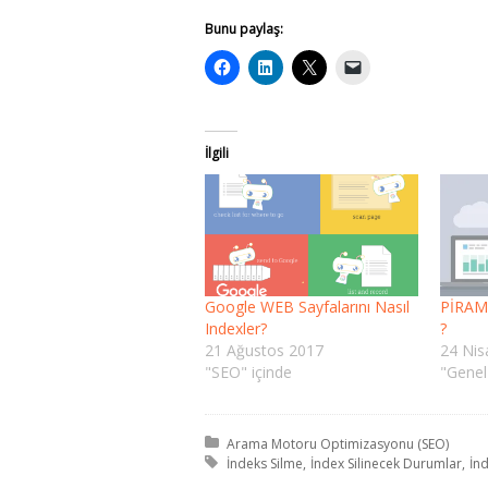
Bunu paylaş:
İlgili
Google WEB Sayfalarını Nasıl
PİRAM
Indexler?
?
21 Ağustos 2017
24 Nis
"SEO" içinde
"Genel
Kategori:
Arama Motoru Optimizasyonu (SEO)
Etiket:
İndeks Silme
İndex Silinecek Durumlar
İnd