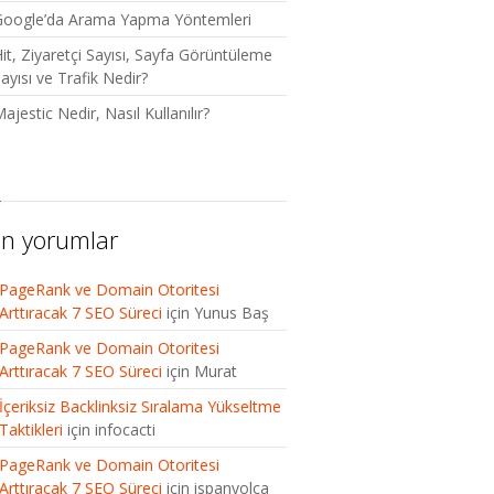
Google’da Arama Yapma Yöntemleri
it, Ziyaretçi Sayısı, Sayfa Görüntüleme
ayısı ve Trafik Nedir?
ajestic Nedir, Nasıl Kullanılır?
n yorumlar
PageRank ve Domain Otoritesi
Arttıracak 7 SEO Süreci
için
Yunus Baş
PageRank ve Domain Otoritesi
Arttıracak 7 SEO Süreci
için
Murat
İçeriksiz Backlinksiz Sıralama Yükseltme
Taktikleri
için
infocacti
PageRank ve Domain Otoritesi
Arttıracak 7 SEO Süreci
için
ispanyolca