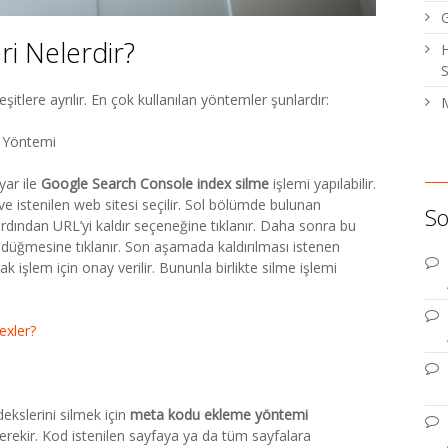
i Nelerdir?
H
S
şitlere ayrılır. En çok kullanılan yöntemler şunlardır:
M
 Yöntemi
ar ile
Google Search Console index silme
işlemi yapılabilir.
r ve istenilen web sitesi seçilir. Sol bölümde bulunan
So
dından URL’yi kaldır seçeneğine tıklanır. Daha sonra bu
r düğmesine tıklanır. Son aşamada kaldırılması istenen
rak işlem için onay verilir. Bununla birlikte silme işlemi
exler?
dekslerini silmek için
meta kodu ekleme yöntemi
 gerekir. Kod istenilen sayfaya ya da tüm sayfalara