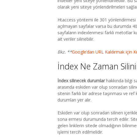
indexler yeni siteye yönlendirilebilir. B
olarak yeni siteye yönlendirilmeleri sağlan
Htaccess yöntemi ile 301 yönlendirmesi ya
açılmayan sayfalar varsa bu durumda 40
sayfaların indexlenmesi farklı metotlar k
ait veriler silinebilir.
Bkz. **
Google’dan URL Kaldırmak için K
İndex Ne Zaman Silini
İndex silinecek durumlar
hakkında bilgi sa
arasında eskiden var olup sonradan siline
sitenin farklı bir adrese taşınması ve ref
durumları yer alır.
Eskiden var olup sonradan silinen içerikl
sona ermesi durumunda tercih edilir. Sited
gelen linklerin sitede olmadığının bilinme
işlemi tercih edilmelidir.