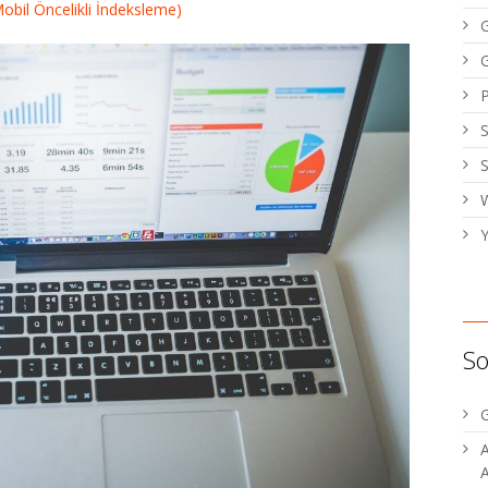
obil Öncelikli İndeksleme)
W
Y
So
G
A
A