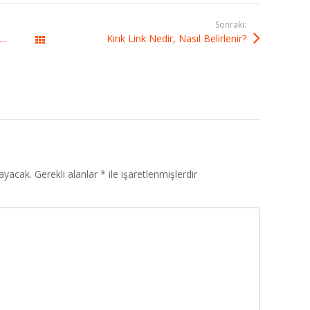
Sonraki:
e Haritası Oluşturma, Ekleme, Gönderme
Kırık Link Nedir, Nasıl Belirlenir?
Tüm yazılar
ayacak.
Gerekli alanlar
*
ile işaretlenmişlerdir